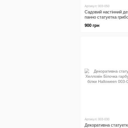
Артикул: 003-050
Садовий настінний де
панно статуетка гриб
фігурка мухомор
900 грн
Артикул: 003-030
Декоративна статуетк