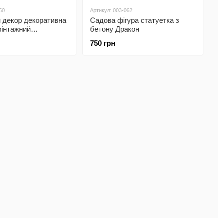
60
Артикул: 003-062
й декор декоративна
Садова фігура статуетка з
вінтажний
бетону Дракон
ий бутафорський
750 грн
т