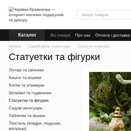
Перейти до основного контенту
Каталог
Всі товари
Про нас
Оплата і доставка
Головна
Садовий декор та аксесуари
Статуетки та фігурки
Статуетки та фігурки
Ліхтарі та свічники
Кашпо та кошики
Клітки та етажерки
Шпаківні та годівнички
Статуетки та фігурки
Садові аксесуари
Таблички та вішаки
Текстиль (ковдри, подушки,
матраци)