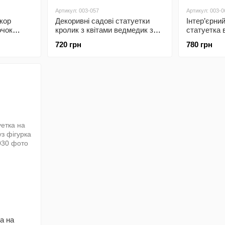
Артикул: 003-057
Артикул: 003-0
кор
Декоривні садові статуетки
Інтер’єрни
очок
кролик з квітами ведмедик з
статуетка 
лійкою весняні фігурки
старовинн
720 грн
780 грн
фотоапара
а на