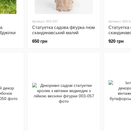
Артикул: 003-037
Артикул: 003-0
ка
Статуетка садова фігурка гном
Статуетка 
бджілки
скандинавський малий
скандинав
650 грн
920 грн