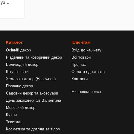
буз
en
Каталог
Клієнтам
Осінній декор
Вхід до кабінету
Різдвяний та новорічний декор
Всі товари
Великодній декор
Про нас
Штучні квіти
Оплата і доставка
Хелловін декор (Halloween)
Контакти
Прованс декор
Ми в соцмережах
Садовий декор та аксесуари
День закоханих Св.Валентина
Морський декор
Кухня
Текстиль
Косметика та догляд за тілом