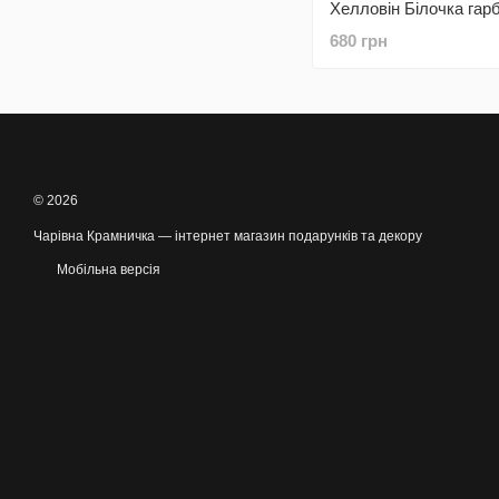
Хелловін Білочка гар
фігурка білки Hallowe
680 грн
© 2026
Чарівна Крамничка — інтернет магазин подарунків та декору
Мобільна версія