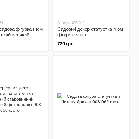
38
Артикул: 003-049
садова фігурка гном
Садовий декор статуетка гном
ський великий
фігурка ельф
720 грн