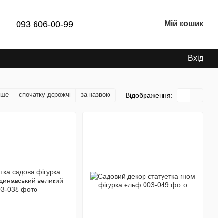
093 606-00-99
Мій кошик
Вхід
вше
спочатку дорожчі
за назвою
Відображення: