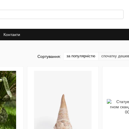
Контакти
за популярністю
спочатку деше
Сортування: