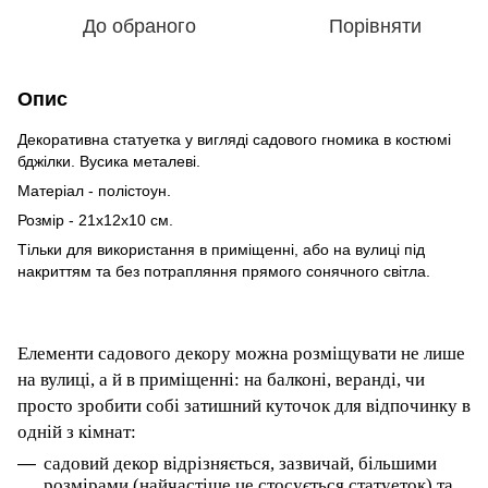
До обраного
Порівняти
Опис
Декоративна статуетка у вигляді садового гномика в костюмі
бджілки. Вусика металеві.
Матеріал - полістоун.
Розмір - 21х12х10 см.
Тільки для використання в приміщенні, або на вулиці під
накриттям та без потрапляння прямого сонячного світла.
Елементи садового декору можна розміщувати не лише
на вулиці, а й в приміщенні: на балконі, веранді, чи
просто зробити собі затишний куточок для відпочинку в
одній з кімнат:
садовий декор відрізняється, зазвичай, більшими
розмірами (найчастіше це стосується статуеток) та