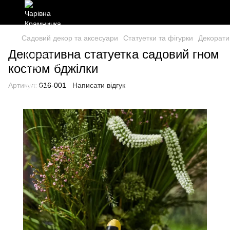
Садовий декор та аксесуари
Статуетки та фігурки
Декорати
Декоративна статуетка садовий гном
костюм бджілки
Артикул:
016-001
Написати відгук