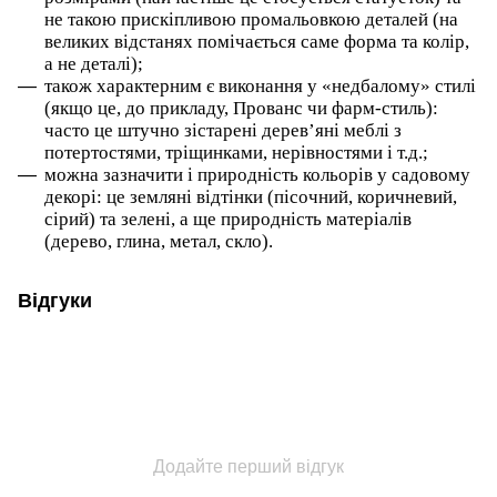
не такою прискіпливою промальовкою деталей (на
великих відстанях помічається саме форма та колір,
а не деталі);
також характерним є виконання у «недбалому» стилі
(якщо це, до прикладу, Прованс чи фарм-стиль):
часто це штучно зістарені дерев’яні меблі з
потертостями, тріщинками, нерівностями і т.д.;
можна зазначити і природність кольорів у садовому
декорі: це земляні відтінки (пісочний, коричневий,
сірий) та зелені, а ще природність матеріалів
(дерево, глина, метал, скло).
Відгуки
Додайте перший відгук