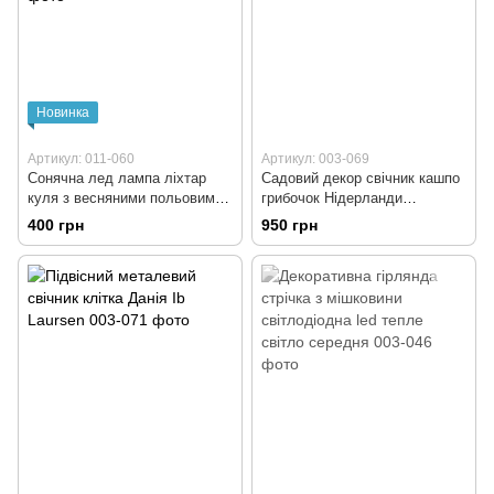
Новинка
Артикул: 011-060
Артикул: 003-069
Сонячна лед лампа ліхтар
Садовий декор свічник кашпо
куля з весняними польовими
грибочок Нідерланди
квітами
Clayre&Eef
400 грн
950 грн