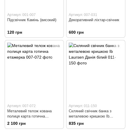
Артикул: 001-007
Артикул: 007-031
Підсвічник Камінь (високий)
Декоративний ліхтар-свічник
120 грн
600 грн
Артикул: 007-072
Артикул: 011-150
Металевий телож кована
Скляний свічник банка з
полиця карта готична
металевою кришкою Ib
етажерка
Laursen Данія білий
2 100 грн
835 грн