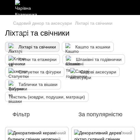
Садовий декор та аксесуари
Ліхтарі та свічники
Ліхтарі та свічники
Ліхтарі та свічники
Кашпо та кошики
Клітки та етажерки
Шпаківні та годівнички
Статуетки та фігурки
Садові аксесуари
Таблички та вішаки
Текстиль (ковдри, подушки, матраци)
Фільтр
За популярністю