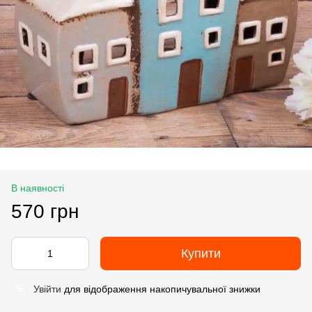
В наявності
570 грн
Купити
Увійти
для відображення накопичувальної знижки
%