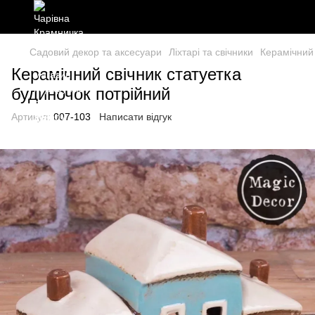
Садовий декор та аксесуари
Ліхтарі та свічники
Керамічний 
Керамічний свічник статуетка
будиночок потрійний
Артикул:
007-103
Написати відгук