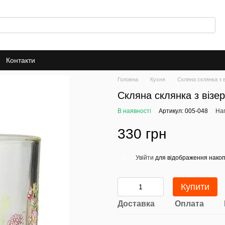
Контакти
Головна
Кухня
Скляна склянка з в
Скляна склянка з візер
В наявності
Артикул: 005-048
Нап
330 грн
Увійти
для відображення накоп
%
Купити
Доставка
Оплата