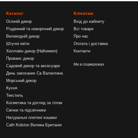
Каталог
Клієнтам
Осінній декор
Вхід до кабінету
Різдвяний та новорічний декор
Всі товари
Великодній декор
Про нас
Штучні квіти
Оплата і доставка
Хелловін декор (Halloween)
Контакти
Прованс декор
Ми в соцмережах
Садовий декор та аксесуари
День закоханих Св.Валентина
Морський декор
Кухня
Текстиль
Косметика та догляд за тілом
Свічки та підсвічники
Натуральні плетені кошики
Cath Kidston Велика Британія