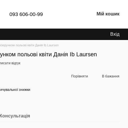
093 606-00-99
Мій кошик
Вхід
ізерунком польові квіти Данія Ib Laursen
унком польові квіти Данія Ib Laursen
исати відгук
Порівняти
В бажання
ичувальної знижки
Консультація