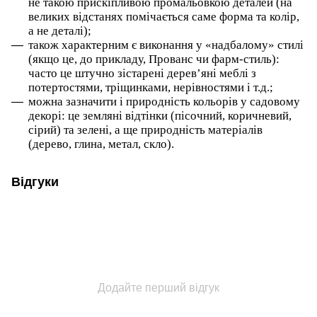
не такою прискіпливою промальовкою деталей (на
великих відстанях помічається саме форма та колір,
а не деталі);
також характерним є виконання у «надбалому» стилі
(якщо це, до прикладу, Прованс чи фарм-стиль):
часто це штучно зістарені дерев’яні меблі з
потертостями, тріщинками, нерівностями і т.д.;
можна зазначити і природність кольорів у садовому
декорі: це земляні відтінки (пісочний, коричневий,
сірий) та зелені, а ще природність матеріалів
(дерево, глина, метал, скло).
Відгуки
Додайте перший відгук