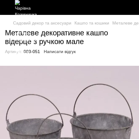
Садовий декор та аксесуари
Кашпо та кошики
Металеве де
Металеве декоративне кашпо
відерце з ручкою мале
Артикул:
003-051
Написати відгук