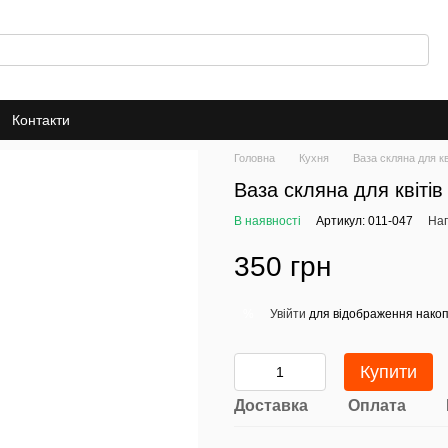
Контакти
Головна
Кухня
Ваза скляна для кв
Ваза скляна для квітів
В наявності
Артикул: 011-047
Нап
350 грн
Увійти
для відображення накоп
%
Купити
Доставка
Оплата