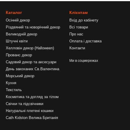
Каталог
Клієнтам
Осінній декор
Вхід до кабінету
Різдвяний та новорічний декор
Всі товари
Великодній декор
Про нас
Штучні квіти
Оплата і доставка
Хелловін декор (Halloween)
Контакти
Прованс декор
Ми в соцмережах
Садовий декор та аксесуари
День закоханих Св.Валентина
Морський декор
Кухня
Текстиль
Косметика та догляд за тілом
Свічки та підсвічники
Натуральні плетені кошики
Cath Kidston Велика Британія