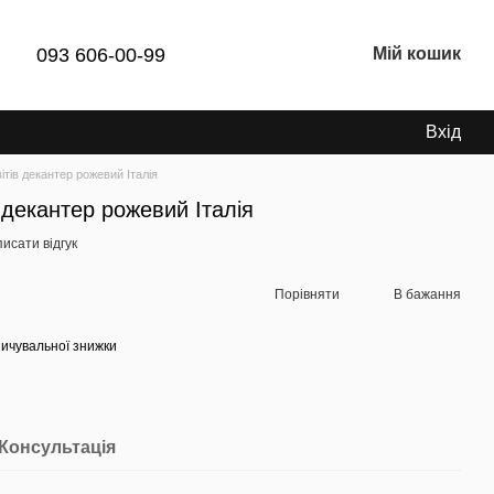
093 606-00-99
Мій кошик
Вхід
ітів декантер рожевий Італія
 декантер рожевий Італія
исати відгук
Порівняти
В бажання
ичувальної знижки
Консультація