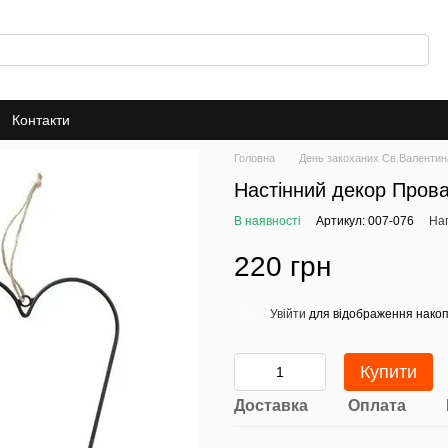
Контакти
Головна
День закоханих Св.Валентин
Настінний декор Прова
В наявності
Артикул: 007-076
Нап
220 грн
Увійти
для відображення накоп
%
Купити
Доставка
Оплата