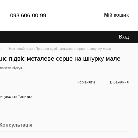
093 606-00-99
Мій кошик
Вхід
а
Настінний декор Прованс підвіс металеве серце на шнурку мале
нс підвіс металеве серце на шнурку мале
исати відгук
Порівняти
В бажання
ичувальної знижки
Консультація