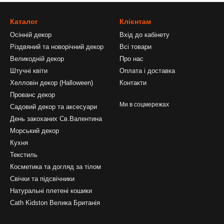
Каталог
Клієнтам
Осінній декор
Вхід до кабінету
Різдвяний та новорічний декор
Всі товари
Великодній декор
Про нас
Штучні квіти
Оплата і доставка
Хелловін декор (Halloween)
Контакти
Прованс декор
Ми в соцмережах
Садовий декор та аксесуари
День закоханих Св.Валентина
Морський декор
Кухня
Текстиль
Косметика та догляд за тілом
Свічки та підсвічники
Натуральні плетені кошики
Cath Kidston Велика Британія