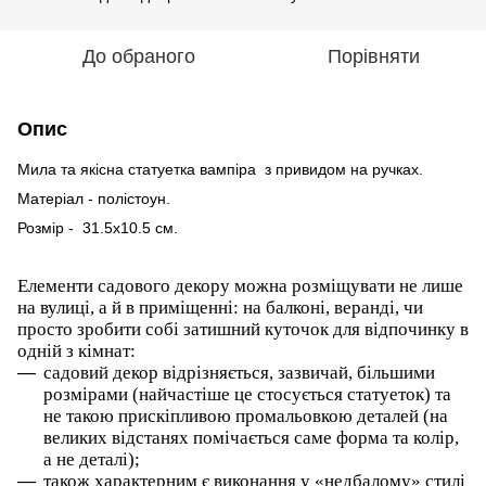
До обраного
Порівняти
Опис
Мила та якісна статуетка вампіра з привидом на ручках.
Матеріал - полістоун.
Розмір - 31.5х10.5 см.
Елементи садового декору можна розміщувати не лише
на вулиці, а й в приміщенні: на балконі, веранді, чи
просто зробити собі затишний куточок для відпочинку в
одній з кімнат:
садовий декор відрізняється, зазвичай, більшими
розмірами (найчастіше це стосується статуеток) та
не такою прискіпливою промальовкою деталей (на
великих відстанях помічається саме форма та колір,
а не деталі);
також характерним є виконання у «недбалому» стилі