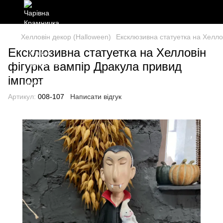
Хелловін декор (Halloween)
Ексклюзивна статуетка на Хелло
Ексклюзивна статуетка на Хелловін
фігурка вампір Дракула привид
імпорт
Артикул:
008-107
Написати відгук